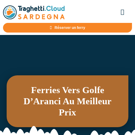
Skip
to
Togg
Navig
content
Réserver un ferry
H
Toutes les destinations
Sar
Toutes les com
Ferries Vers Golfe
D’Aranci Au Meilleur
Guides des itinérair
Prix
Offres de f