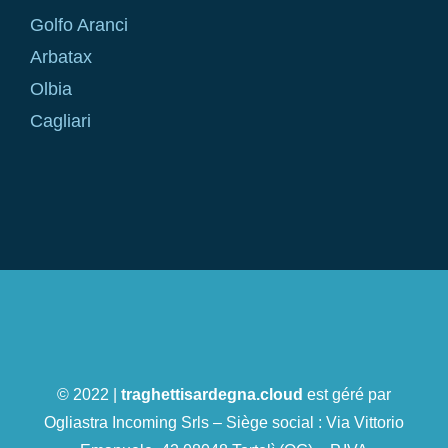
Golfo Aranci
Arbatax
Olbia
Cagliari
© 2022 |
traghettisardegna.cloud
est géré par
Ogliastra Incoming Srls – Siège social : Via Vittorio