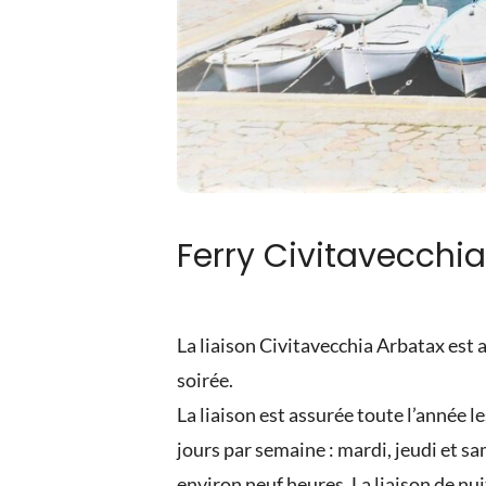
Ferry Civitavecchi
La liaison Civitavecchia Arbatax est
soirée.
La liaison est assurée toute l’année l
jours par semaine : mardi, jeudi et sa
environ neuf heures. La liaison de nu