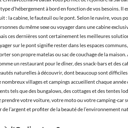
e type d’hébergement à bord en fonction de vos besoins. Il 
t : la cabine, le fauteuil ou le pont. Selon le navire, vous
ersonnes du même sexe ou voyager dans une cabine exclusive
mais ces dernières sont certainement les meilleures solutio
ager sur le pont signifie rester dans les espaces communs, 
porter son propre matelas ou sac de couchage de la maison. 
omme un restaurant pour le dîner, des snack-bars et des caf
eautés naturelles à découvrir, dont beaucoup sont difficiles
, de nombreux villages et campings accueillent chaque année 
ents tels que des bungalows, des cottages et des tentes lod
 prendre votre voiture, votre moto ou votre camping-car su
de l’argent et profiter de la beauté de l’environnement nat