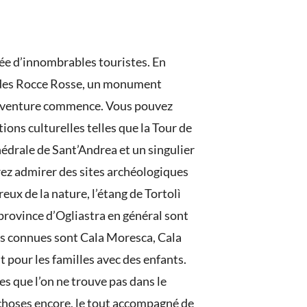
née d’innombrables touristes. En
le des Rocce Rosse, un monument
le aventure commence. Vous pouvez
ions culturelles telles que la Tour de
thédrale de Sant’Andrea et un singulier
rez admirer des sites archéologiques
eux de la nature, l’étang de Tortolì
a province d’Ogliastra en général sont
us connues sont Cala Moresca, Cala
ait pour les familles avec des enfants.
s que l’on ne trouve pas dans le
es choses encore, le tout accompagné de