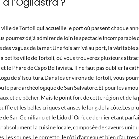
 à l’Ogliastra ?
ville de Tortolì qui accueille le port où passent chaque an
vous pourrez déjà admirer de loin le spectacle incomparab
 des vagues de la mer.
Une fois arrivé au port, la véritab
petite ville de Tortolì, où vous trouverez plusieurs attract
t le Phare de Capo Bellavista. Il ne faut pas oublier la ca
Logu de s’Iscultura.
Dans les environs de Tortolì, vous pour
ou le parc archéologique de San Salvatore.
Et pour les amour
seaux et de pêcher. Mais le point fort de cette région et de l
ffle et les belles criques et anses le long de la côte.
Les pl
lage de San Gemiliano et le Lido di Orrì, ce dernier étant parf
r absolument la cuisine locale, composée de saveurs unique
es, les soupes, le porcetto, le rôti d’agneau et bien d’autr