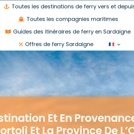
Toutes les destinations de ferry vers et depui
Toutes les compagnies maritimes
Guides des itinéraires de ferry en Sardaigne
Offres de ferry Sardaigne
stination Et En Provenanc
Tortolì Et La Province De L’