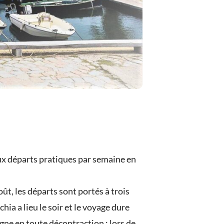
ux départs pratiques par semaine en
oût, les départs sont portés à trois
hia a lieu le soir et le voyage dure
gne en toute décontraction : lors de